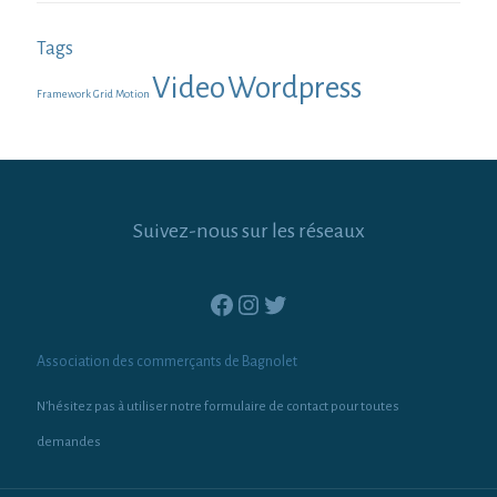
Tags
Video
Wordpress
Framework
Grid
Motion
Suivez-nous sur les réseaux
Facebook
Instagram
Twitter
Association des commerçants de Bagnolet
N’hésitez pas à utiliser notre formulaire de contact pour toutes
demandes