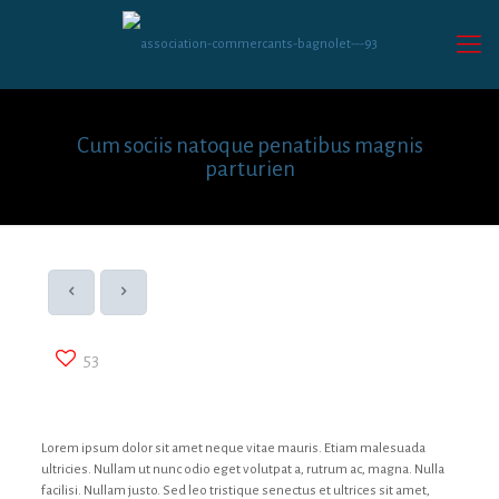
Cum sociis natoque penatibus magnis
parturien
53
Lorem ipsum dolor sit amet neque vitae mauris. Etiam malesuada
ultricies. Nullam ut nunc odio eget volutpat a, rutrum ac, magna. Nulla
facilisi. Nullam justo. Sed leo tristique senectus et ultrices sit amet,