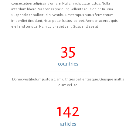
consectetuer adipiscing ornare. Nullam vulputate luctus. Nulla
interdum libero. Maecenas tincidunt. Pellentesque dolor. In urna.
Suspendisse sollicitudin. Vestibulum tempus purus fermentum
imperdiet tincidunt, risus pede, luctus laoreet. Aenean ac eros quis
eleifend congue. Nam dolor eget velit. Suspendisse at
35
countries
Donec vestibulum justo a diam ultricies pel lentesque. Quisque mattis
diam vel lac.
142
articles