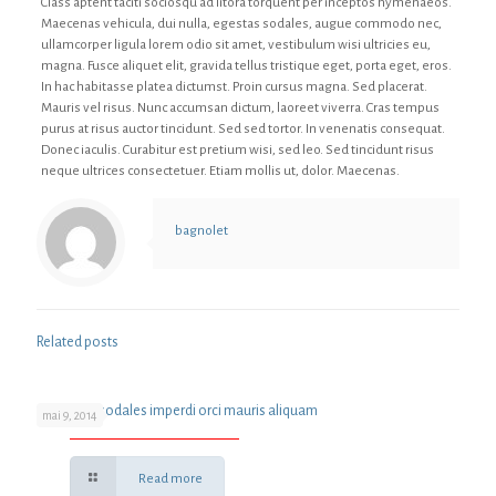
Class aptent taciti sociosqu ad litora torquent per inceptos hymenaeos.
Maecenas vehicula, dui nulla, egestas sodales, augue commodo nec,
ullamcorper ligula lorem odio sit amet, vestibulum wisi ultricies eu,
magna. Fusce aliquet elit, gravida tellus tristique eget, porta eget, eros.
In hac habitasse platea dictumst. Proin cursus magna. Sed placerat.
Mauris vel risus. Nunc accumsan dictum, laoreet viverra. Cras tempus
purus at risus auctor tincidunt. Sed sed tortor. In venenatis consequat.
Donec iaculis. Curabitur est pretium wisi, sed leo. Sed tincidunt risus
neque ultrices consectetuer. Etiam mollis ut, dolor. Maecenas.
bagnolet
Related posts
Sed purus sodales imperdi orci mauris aliquam
mai 9, 2014
Read more