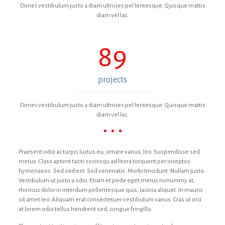
Donec vestibulum justo a diam ultricies pel lentesque. Quisque mattis
diam vel lac.
89
projects
Donec vestibulum justo a diam ultricies pel lentesque. Quisque mattis
diam vel lac.
Praesent odio ac turpis luctus eu, ornare varius, leo. Suspendisse sed
metus. Class aptent taciti sociosqu ad litora torquent per inceptos
hymenaeos. Sed sed est. Sed venenatis. Morbi tincidunt. Nullam justo.
Vestibulum ut justo a odio. Etiam et pede eget metus nonummy at,
rhoncus dolor in interdum pellentesque quis, lacinia aliquet. In mauris
sit amet leo. Aliquam erat consectetuer vestibulum varius. Cras ut orci
at lorem odio tellus hendrerit sed, congue fringilla.