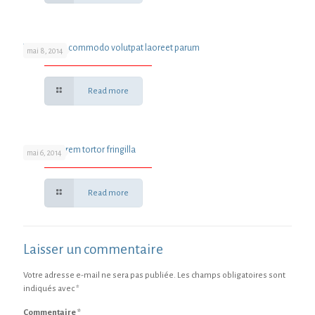
Vestibulum commodo volutpat laoreet parum
mai 8, 2014
Read more
Quisque lorem tortor fringilla
mai 6, 2014
Read more
Laisser un commentaire
Votre adresse e-mail ne sera pas publiée.
Les champs obligatoires sont
indiqués avec
*
Commentaire
*