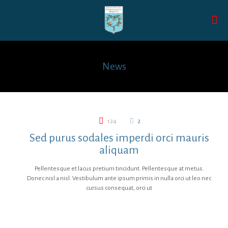
News
124
2
Sed purus sodales imperdi orci mauris
aliquam
Pellentesque et lacus pretium tincidunt. Pellentesque at metus.
Donec nisl a nisl. Vestibulum ante ipsum primis in nulla orci ut leo nec
cursus consequat, orci ut