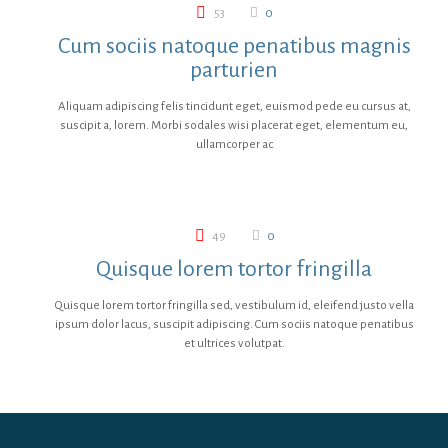
53
0
Cum sociis natoque penatibus magnis
parturien
Aliquam adipiscing felis tincidunt eget, euismod pede eu cursus at,
suscipit a, lorem. Morbi sodales wisi placerat eget, elementum eu,
ullamcorper ac
49
0
Quisque lorem tortor fringilla
Quisque lorem tortor fringilla sed, vestibulum id, eleifend justo vella
ipsum dolor lacus, suscipit adipiscing. Cum sociis natoque penatibus
et ultrices volutpat.