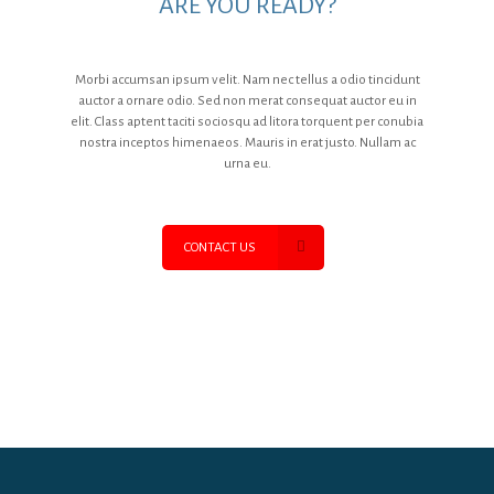
ARE YOU READY?
Morbi accumsan ipsum velit. Nam nec tellus a odio tincidunt
auctor a ornare odio. Sed non merat consequat auctor eu in
elit. Class aptent taciti sociosqu ad litora torquent per conubia
nostra inceptos himenaeos. Mauris in erat justo. Nullam ac
urna eu.
CONTACT US