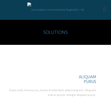
SOLUTIONS
ALIQUAM
PURUS
Turpis velit, rhoncus eu, luctus et interdum adipiscing wisi. Aliquam
erat ac ipsum. Integer aliquam purus.