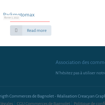
Packmotomax
février 3, 2022
Read more
Association des comm
N’hésitez pas à utiliser no
rigth Commerces de Bagnolet - Réalisation Creacyan Grap
légales
CGU Commerces de Bagnolet
Politique de confi