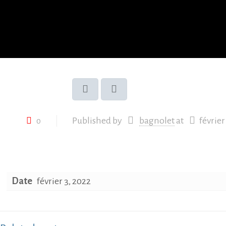
Published by
bagnolet
at
février
0
Date
février 3, 2022