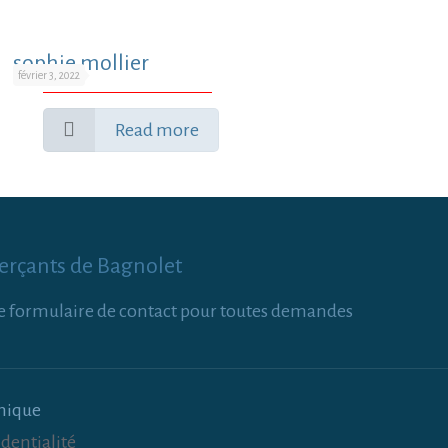
sophie mollier
février 3, 2022
Read more
erçants de Bagnolet
tre formulaire de contact pour toutes demandes
hique
dentialité