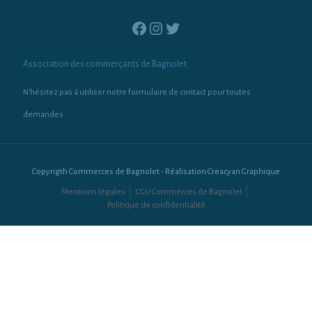
Facebook
Instagram
Twitter
Association des commerçants de Bagnolet
N’hésitez pas à utiliser notre formulaire de contact pour toutes
demandes
Copyrigth Commerces de Bagnolet - Réalisation Creacyan Graphique
Mentions légales
CGU Commerces de Bagnolet
Politique de confidentialité